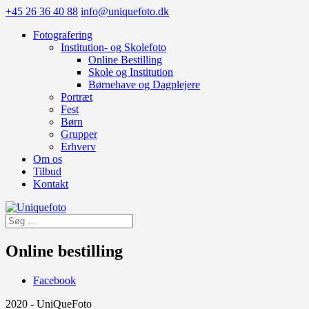
+45 26 36 40 88
info@uniquefoto.dk
Fotografering
Institution- og Skolefoto
Online Bestilling
Skole og Institution
Børnehave og Dagplejere
Portræt
Fest
Børn
Grupper
Erhverv
Om os
Tilbud
Kontakt
Online bestilling
Facebook
2020 - UniQueFoto