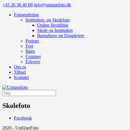
+45 26 36 40 88
info@uniquefoto.dk
Fotografering
Institution- og Skolefoto
Online Bestilling
Skole og Institution
Børnehave og Dagplejere
Portræt
Fest
Børn
Grupper
Erhverv
Om os
Tilbud
Kontakt
Skolefoto
Facebook
2020 - UniQueFoto